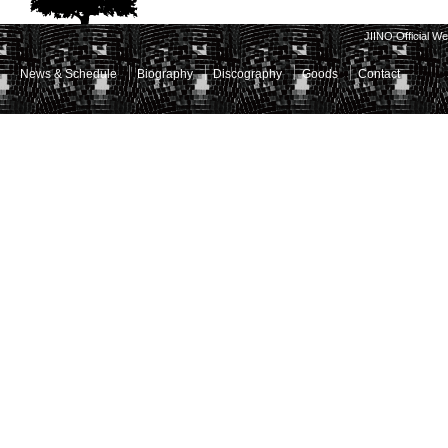
JIINO Official W
News & Schedule
Biography
Discography
Goods
Contact